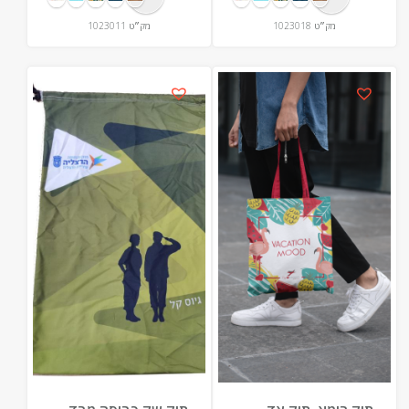
הדפסה צבעונית
(40×42 ס"מ)
מק״ט
1023018
מק״ט
1023011
מלאה