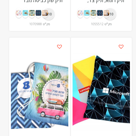
תיק רומא, תיק צד,
תיק שק כביסה מבד
קנווס 40/42 בהדפסה
Softy כולל הדפסה
ALL OVER
צבעונית מלאה
10+
10+
מק״ט
1055512
מק״ט
1070988