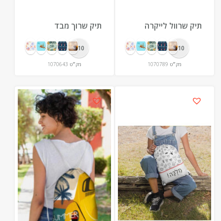
תיק שרוול לייקרה
תיק שרוך מבד
למחשב נייד או
SOFTY עם הדפסה
טאבלט עם סגירת בד
צבעונית מלאה על כל
10+
10+
כולל הדפסה צבעונית
שטח הבד
מק״ט
1070789
מק״ט
1070643
מלאה