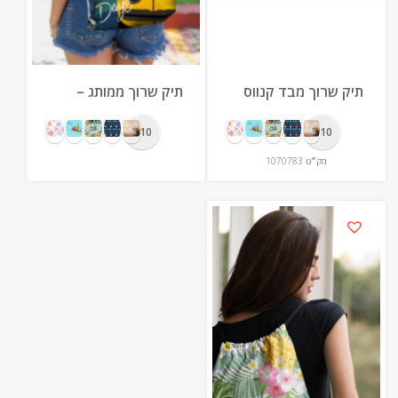
תיק שרוך מבד קנווס
תיק שרוך ממותג –
נוחות, סגנון ונראות
למותג שלך
10+
10+
מק״ט
1070783