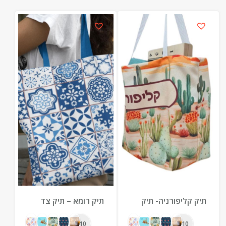
תיק קליפורניה- תיק
תיק רומא – תיק צד
צד לים מבד קנווס
מדליק בעיצוב אישי
עבה במיוחד עם
מבד סקובה איכותי
10+
10+