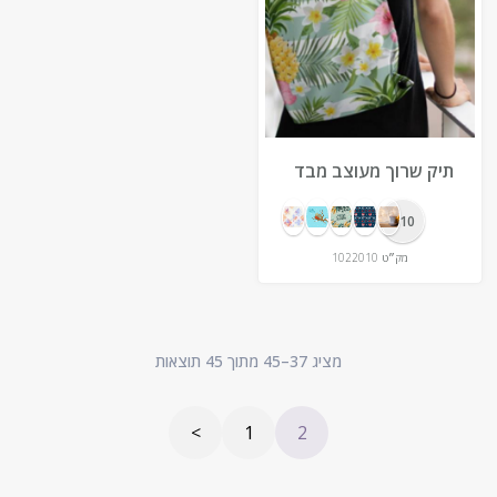
תיק שרוך מעוצב מבד
קורל פליז נעים כולל
הדפסה צבעונית
10+
מלאה
מק״ט
1022010
מציג 37–45 מתוך 45 תוצאות
<
1
2