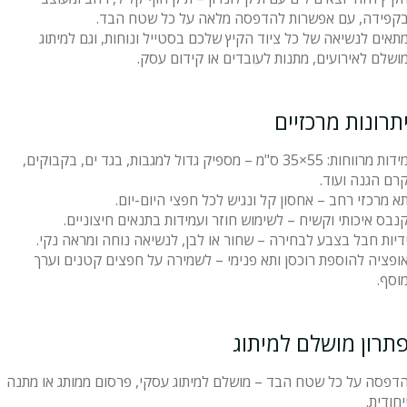
קפידה, עם אפשרות להדפסה מלאה על כל שטח הבד.
תאים לנשיאה של כל ציוד הקיץ שלכם בסטייל ונוחות, וגם למיתוג
ושלם לאירועים, מתנות לעובדים או קידום עסק.
תרונות מרכזיים
מידות מרווחות: 55×35 ס"מ – מספיק גדול למגבות, בגד ים, בקבוקים,
רם הגנה ועוד.
א מרכזי רחב – אחסון קל ונגיש לכל חפצי היום-יום.
נבס איכותי וקשיח – לשימוש חוזר ועמידות בתנאים חיצוניים.
דיות חבל בצבע לבחירה – שחור או לבן, לנשיאה נוחה ומראה נקי.
ופציה להוספת רוכסן ותא פנימי – לשמירה על חפצים קטנים וערך
וסף.
תרון מושלם למיתוג
דפסה על כל שטח הבד – מושלם למיתוג עסקי, פרסום ממותג או מתנה
יחודית.