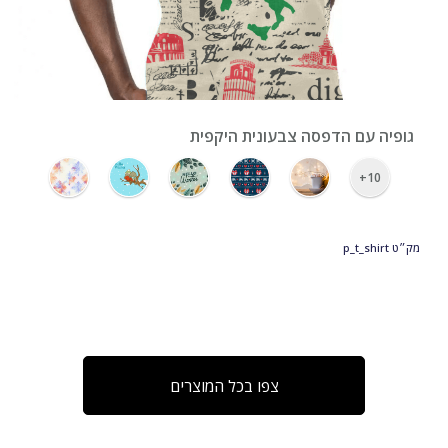
›
גופיה עם הדפסה צבעונית היקפית
10+
מק״ט
p_t_shirt
צפו בכל המוצרים