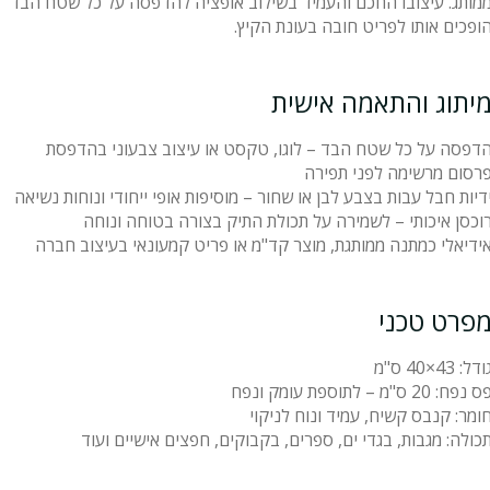
מותג. עיצובו החכם והעמיד בשילוב אופציה להדפסה על כל שטח הבד
ופכים אותו לפריט חובה בעונת הקיץ.
יתוג והתאמה אישית
דפסה על כל שטח הבד – לוגו, טקסט או עיצוב צבעוני בהדפסת
רסום מרשימה לפני תפירה
דיות חבל עבות בצבע לבן או שחור – מוסיפות אופי ייחודי ונוחות נשיאה
וכסן איכותי – לשמירה על תכולת התיק בצורה בטוחה ונוחה
ידיאלי כמתנה ממותגת, מוצר קד"מ או פריט קמעונאי בעיצוב חברה
פרט טכני
ודל:
43×40 ס"מ
ס נפח:
20 ס"מ – לתוספת עומק ונפח
ומר:
קנבס קשיח, עמיד ונוח לניקוי
כולה:
מגבות, בגדי ים, ספרים, בקבוקים, חפצים אישיים ועוד