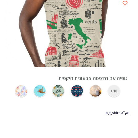
›
גופיה עם הדפסה צבעונית היקפית
10+
מק״ט
p_t_shirt