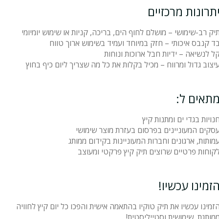
תרונות מרכזיים
יק רב-שימושי – מושלם לחוף הים, בריכה, קניות או שימוש יומיומי
ד קנבס איכותי – חזק במיוחד ועמיד בשימוש ארוך טווח
ל לנשיאה – ידיות חבל ארוכות ונוחות
יצוב גדול ומרווח – מכיל בקלות את כל מה שצריך ליום כיף בחוץ
תאים ל:
נויות בגדי ים ומתנות קיץ
סקים המעוניינים בפרסום בעזרת מוצר שימושי
מותות, ארגונים וחברות המעוניינות בקידום ממותג
קוחות פרטיים שרוצים תיק קיץ פרקטי ומעוצב
זמינו עכשיו!
זמינו עכשיו את תיק טוקיו בהתאמה אישית והפכו כל יום קיץ לחוויה
מותגת, שימושית וסטייליסטית!