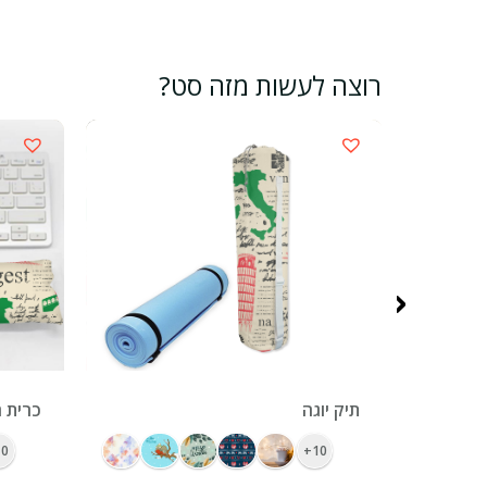
רוצה לעשות מזה סט?
‹
ראנר מודפס צבעונית 32 על 120
תיק יוגה
כרית ח
0+
10+