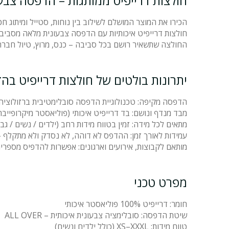
חולצות דרייפיט ממותגות – הדפסה צבעונית מלאה 
הכירו את המוצר המושלם לשילוב בין נוחות, סטייל ומיתוג חכ
חולצות דרייפיט איכותיות עם הדפסה צבעונית מלאה מסביב לכ
החולצה שתשאיר רושם בכל סביבה – כנס, מרוץ, טיול חברה, י
יתרונות בולטים של חולצות דרייפיט בהדפסה ER
הדפסה מקיפה: טכנולוגיית הדפסה סובלימטיבית ברזולוציה 
מבד מנדף ונושם: בד דרייפיט איכותי (פוליאסטר מיקרופייבר)
מתאים לכל מידה: זמין בטווח מידות רחב (ילדים / נשים / ג
עמידות לאורך זמן: ההדפס לא דוהה, לא נסדק ולא מתקלף – 
מותאם לקבוצות, אירועים וארגונים: אפשרות להדפיס מספרים,
מפרט טכני
חומר: דרייפיט 100% פוליאסטר איכותי
שיטת הדפסה: סובלימציה צבעונית איכותית – ALL OVER
טווח מידות: XS–XXXL (כולל ילדים ונשים)