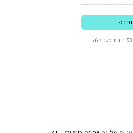
ברו >
*מינימום הזמנה של 2500 ש"ח לפני מע"מ, בהזמנות של 50 יחידות ומטה חלה