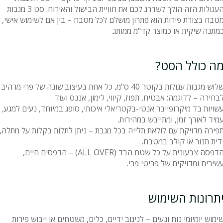
העגולות הזה הולך לשדרג לכם את חוויית הבישול והאירוח. סט 3 מגבות
טבח בצורת פירות הוא פתרון מושלם לכל מטבח – בין אם לשימוש אישי,
מתנה שיקית או כמוצר קד"מ ממותג.
ה כולל הסט?
שלוש מגבות עגולות בקוטר 40 ס"מ, כל אחת בעיצוב שונה של פרי מרהיב
בחירה – לדוגמה: אבטיח, תפוז, קיווי, לימון, אננס ועוד.
שויות בד מיקרופייבר אנטי-בקטריאלי איכותי, סופג במיוחד, נעים למגע,
מיד לאורך זמן, ומתייבש במהירות.
פירה מדויקת עם לולאת תלייה בכל מגבת – ניתן לתלות בקלות על מתלה,
דית תנור או קולב במטבח.
הדפסה צבעונית על כל שטח הבד (ALL OVER) – הדפסים חיים,
שירים ומדויקים של פריטי פרי.
תרונות השימוש
ימוש יומיומי נוח ונעים – לניגוב ידיים, כלים, משטחים או ייבוש פירות