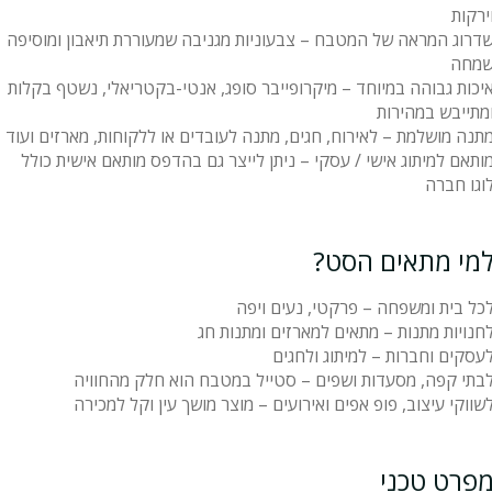
ירקות
דרוג המראה של המטבח – צבעוניות מגניבה שמעוררת תיאבון ומוסיפה
מחה
יכות גבוהה במיוחד – מיקרופייבר סופג, אנטי-בקטריאלי, נשטף בקלות
מתייבש במהירות
תנה מושלמת – לאירוח, חגים, מתנה לעובדים או ללקוחות, מארזים ועוד
ותאם למיתוג אישי / עסקי – ניתן לייצר גם בהדפס מותאם אישית כולל
וגו חברה
מי מתאים הסט?
כל בית ומשפחה – פרקטי, נעים ויפה
חנויות מתנות – מתאים למארזים ומתנות חג
עסקים וחברות – למיתוג ולחגים
בתי קפה, מסעדות ושפים – סטייל במטבח הוא חלק מהחוויה
שווקי עיצוב, פופ אפים ואירועים – מוצר מושך עין וקל למכירה
פרט טכני