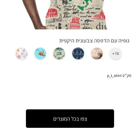
›
גופיה עם הדפסה צבעונית היקפית
10+
מק״ט
p_t_shirt
צפו בכל המוצרים