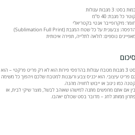
מות בסט: 3 מגבות עגולות
וטר כל מגבת: 40 ס"מ
ומר: מיקרופייבר אנטי בקטריאלי
דפסה: צבעונית על כל שטח המגבת (Sublimation Full Print)
אפיינים נוספים: לולאה לתלייה, תפירה איכותית
יכום
סט 3 מגבות מטבח עגולות בהדפסי פירות הוא לא רק פריט פרקטי – הוא
ם פריט עיצובי. הוא יכניס צבע ורעננות למטבח שלכם ויהפוך כל משימה
טנה כמו ניגוב או ייבוש לחוויה מהנה.
ין אם אתם מחפשים מתנה למישהו שאוהב לבשל, מוצר שיקי לבית, או
תרון ממותג לחג – מדובר בסט שכולם יאהבו.