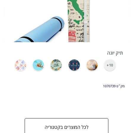
›
תיק יוגה
10+
מק״ט
1070739
לכל המוצרים בקטגוריה