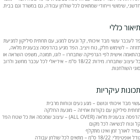
דשני, שימושי וייחודי שמתאים לכל שולחן עבודה, גם במשרד וגם בבית.
יאור כללי
ד לעכבר עשוי מבד איכותי, קל ונעים למגע, עם תחתית סיליקון למניעת
זוזה – לשימוש חלק, נוח ויציב. הפד מגיע בהדפסה צבעונית מלאה,
התאמה אישית לפי הגרפיקה שתבחרו – לוגו, תמונה, משפט השראה או
כל עיצוב שתבחרו. מידות: 18/22 ס"מ – אידיאלי לכל עכבר מחשב ולרוב
וגי השולחנות.
כונות עיקריות
שוי מבד איכותי ונושם – מגע נעים ונוחות מרבית
חתית סיליקון עם נקודות אחיזה – מונעת החלקה
דפסה צבעונית מלאה (ALL OVER) – עיצוב שמכסה את כל שטח הפד
ל ונוח לנשיאה לכל מקום
מיד לאורך זמן ואינו מתקלף
ודל אופטימלי: 18/22 ס"מ – מתאים לכל שולחן עבודה