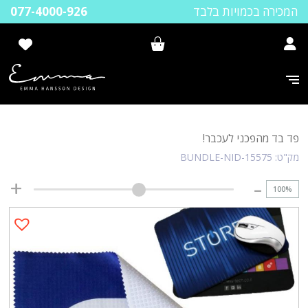
המכירה בכמויות בלבד
077-4000-926
פד בד מהפכני לעכבר!
מק"ט:
BUNDLE-NID-15575
100
%