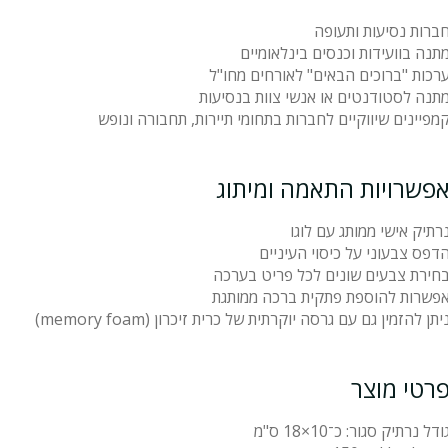
ברות נסיעות ותעופה
תנה בוועידות וכנסים בינלאומיים
רכות "ברוכים הבאים" לאורחים מחו"ל
תנה לסטודנטים או אנשי צוות בנסיעות
מפיינים שיווקיים לחברות בתחומי תיירות, תחבורה ונופש
פשרויות התאמה ומיתוג
רתיק אישי ממותג עם לוגו
דפס צבעוני על כיסוי העיניים
חירת צבעים שונים לכל פריט בערכה
פשרות להוספת פתקית ברכה ממותגת
יתן להזמין גם עם גרסה יוקרתית של כרית זיכרון (memory foam)
רטי מוצר
ודל נרתיק סגור: כ־10×18 ס"מ