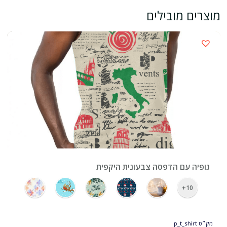
מוצרים מובילים
›
גופיה עם הדפסה צבעונית היקפית
10+
מק״ט
p_t_shirt