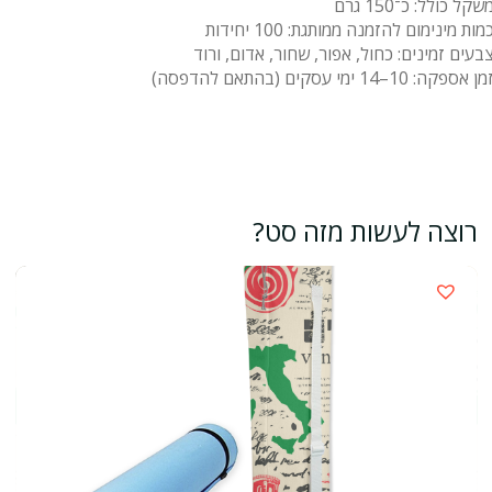
שקל כולל: כ־150 גרם
מות מינימום להזמנה ממותגת: 100 יחידות
בעים זמינים: כחול, אפור, שחור, אדום, ורוד
מן אספקה: 10–14 ימי עסקים (בהתאם להדפסה)
רוצה לעשות מזה סט?
›