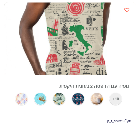
›
גופיה עם הדפסה צבעונית היקפית
10+
מק״ט
p_t_shirt