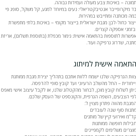
מונה – באיכות צבע מעולה ועמידות גבוהה.
ד מיקרופייבר אנטיבקטריאלי: נעים במיוחד למגע, קל משקל, סופג פי
מה מכותנה ומתייבש במהירות.
יצור כחול-לבן: מגבת ישראלית בייצור מקומי – באיכות בלתי מתפשרת
בזמני אספקה קצרים.
פשרות לתוספות בהתאמה אישית: גימור מכפלת (בתוספת תשלום), אריזת
תנה, שדרוג גרפיקה ועוד.
תאמה אישית למיתוג
וות הגרפיקה שלנו ישמח ללוות אתכם בתהליך יצירת מגבת ממותגת
ייחודית – החל מהשלב הרעיוני ועד קובץ סופי להדפסה.
יתן לשלוח קובץ מוכן, לבחור מהקטלוג שלנו, או לקבל עיצוב אישי מאפס
פי הצבעים, השפה הגרפית, והקונספט של העסק שלכם.
מגבת מהווה פתרון מצוין ל:
תנות סוף שנה לעובדים
ד"מ ואירועי קיץ של מותגים
בילות חופשה ממותגות
וצרים משלימים לקמפיינים