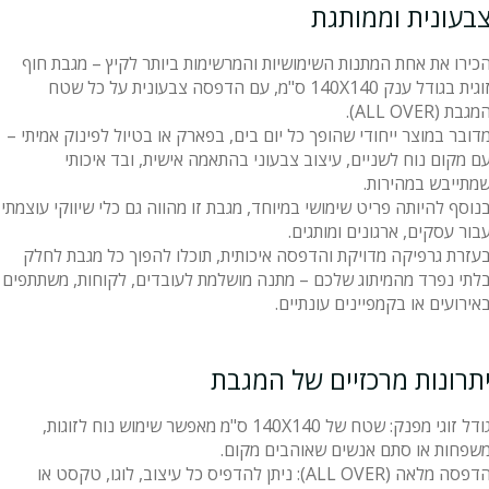
בעונית וממותגת
כירו את אחת המתנות השימושיות והמרשימות ביותר לקיץ – מגבת חוף
זוגית בגודל ענק 140X140 ס"מ, עם הדפסה צבעונית על כל שטח
מגבת (ALL OVER).
דובר במוצר ייחודי שהופך כל יום בים, בפארק או בטיול לפינוק אמיתי –
ם מקום נוח לשניים, עיצוב צבעוני בהתאמה אישית, ובד איכותי
מתייבש במהירות.
נוסף להיותה פריט שימושי במיוחד, מגבת זו מהווה גם כלי שיווקי עוצמתי
בור עסקים, ארגונים ומותגים.
עזרת גרפיקה מדויקת והדפסה איכותית, תוכלו להפוך כל מגבת לחלק
לתי נפרד מהמיתוג שלכם – מתנה מושלמת לעובדים, לקוחות, משתתפים
אירועים או בקמפיינים עונתיים.
תרונות מרכזיים של המגבת
גודל זוגי מפנק: שטח של 140X140 ס"מ מאפשר שימוש נוח לזוגות,
שפחות או סתם אנשים שאוהבים מקום.
הדפסה מלאה (ALL OVER): ניתן להדפיס כל עיצוב, לוגו, טקסט או