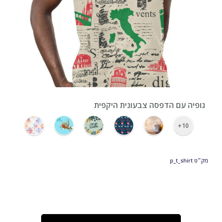
›
גופיה עם הדפסה צבעונית היקפית
10+
מק״ט
p_t_shirt