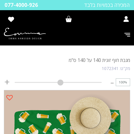
המכירה בכמויות בלבד
077-4000-926
מגבת חוף זוגית 140 על 140 ס"מ
מק"ט:
1072341
100
%