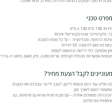
תנות פרסום לעסקים בתחום התיירות, ספורט, פנאי ואופנה
פרט טכני
ידות: 140 ס"מ x 140 ס"מ
ד: מיקרופייבר אנטיבקטריאלי איכותי
יטת הדפסה: סובלימציה – על כל שטח המגבת
מות מינימום להזמנה: 50 יחידות
מן אספקה: לפי דרישה ובהתאם לעומס
וספות אפשריות: מכפלת יוקרתית, אריזת מתנה, תיק תואם, מיתוג דו-צדדי
עוניינים לקבל הצעת מחיר?
נו אלינו עוד היום ונשמח לייעץ, לעצב ולייצר עבורכם את המגבת
תשאיר רושם לאורך זמן.
קיץ הזה ממותגים אחרת – עם מגבת זוגית שהיא גם מרשימה, גם
ימושית וגם שלכם.