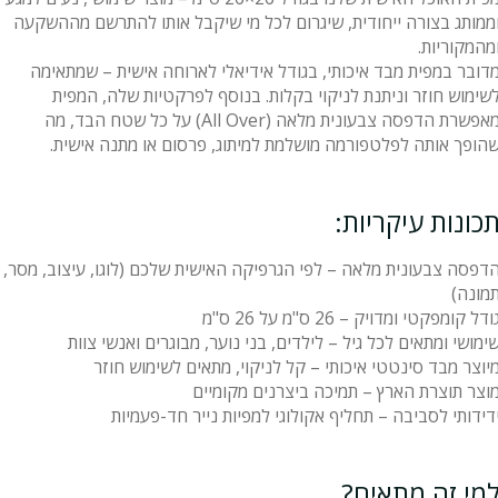
ממותג בצורה ייחודית, שיגרום לכל מי שיקבל אותו להתרשם מההשקעה
מהמקוריות.
דובר במפית מבד איכותי, בגודל אידיאלי לארוחה אישית – שמתאימה
שימוש חוזר וניתנת לניקוי בקלות. בנוסף לפרקטיות שלה, המפית
מאפשרת הדפסה צבעונית מלאה (All Over) על כל שטח הבד, מה
הופך אותה לפלטפורמה מושלמת למיתוג, פרסום או מתנה אישית.
כונות עיקריות:
דפסה צבעונית מלאה – לפי הגרפיקה האישית שלכם (לוגו, עיצוב, מסר,
מונה)
ודל קומפקטי ומדויק – 26 ס"מ על 26 ס"מ
ימושי ומתאים לכל גיל – לילדים, בני נוער, מבוגרים ואנשי צוות
יוצר מבד סינטטי איכותי – קל לניקוי, מתאים לשימוש חוזר
וצר תוצרת הארץ – תמיכה ביצרנים מקומיים
דידותי לסביבה – תחליף אקולוגי למפיות נייר חד-פעמיות
מי זה מתאים?