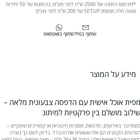
*מינימום הזמנה של 2500 ש"ח לפני מע"מ, בהזמנות של 50 יחידות
ומטה חלה תוספת SETUP של 200 ש"ח לפני מע"מ
שיתוף במייל
שיתוף בוואטסאפ
מידע על המוצר
פית אוכל אישית עם הדפסה צבעונית מלאה –
ילוב מושלם בין פרקטיות למיתוג
שמדובר באירועים, סדנאות, מסגרות חינוכיות או קמפיינים שיווקיים –
פרטים הקטנים הם אלו שעושים את ההבדל. בדיוק לשם כך נוצרה
מפית האוכל האישית שלנו בגודל 26×26 ס"מ – מוצר שימושי, נעים למגע