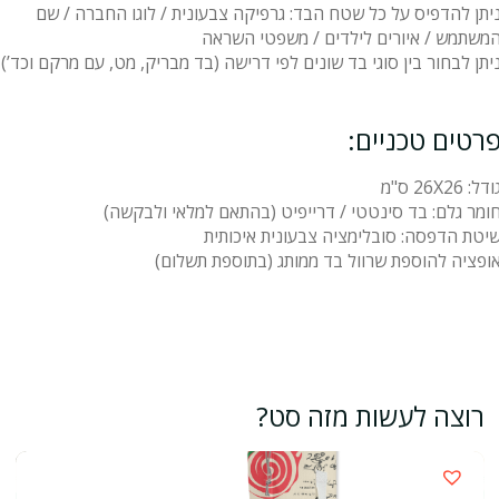
יתן להדפיס על כל שטח הבד: גרפיקה צבעונית / לוגו החברה / שם
משתמש / איורים לילדים / משפטי השראה
יתן לבחור בין סוגי בד שונים לפי דרישה (בד מבריק, מט, עם מרקם וכד’)
רטים טכניים:
ודל: 26X26 ס"מ
ומר גלם: בד סינטטי / דרייפיט (בהתאם למלאי ולבקשה)
יטת הדפסה: סובלימציה צבעונית איכותית
ופציה להוספת שרוול בד ממותג (בתוספת תשלום)
רוצה לעשות מזה סט?