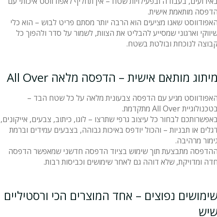
אירועים, בעבודה ובפעילויות שטח – אין תחליף לאפודווסט איכותי עם
דפסה מותאמת אישית.
אפודווסט שאנו מציעים הוא הרבה יותר מסתם פריט לבוש – הוא כלי
יווקי וארגוני שמסייע להבליט את הצוות, לשמור על סדר ולהפוך כל
בוצה לנוכחת ובולטת בשטח.
יתוג מותאם אישית – הדפסה מלאה All Over
אפודווסט מגיע עם הדפסה צבעונית מלאה על כל שטח הבד –
טכנולוגיית All Over מתקדמת.
אפשרותכם לבחור כל עיצוב גרפי שתרצו – לוגו, כיתוב, צבעים, אייקונים,
גלים או תבניות – והכול יודפס באיכות גבוהה, בצבעים עמידים וברמת
ימור מרהיבה.
הדפסה מתבצעת תוך שימוש בציוד הדפסה חדשני שמאפשר הדפסה
דה ומדויקת, שלא דוהה גם לאחר שימושים וכביסות רבות.
ימושים נפוצים – אחד המוצרים הכי ורסטיליים
יש