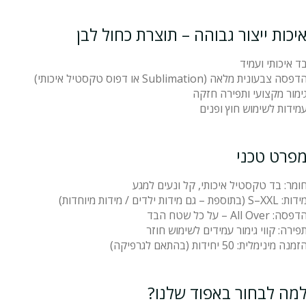
יכות ייצור גבוהה – תוצרת כחול לבן
ד איכותי ועמיד
דפסה צבעונית מלאה (Sublimation או דפוס טקסטיל איכותי)
ימור מקצועי ותפירה חזקה
מידות לשימוש חוץ ופנים
פרט טכני
ומר: בד טקסטיל איכותי, קל ונעים למגע
ות: S–XXL (בתוספת – גם מידות ילדים / מידות מיוחדות)
דפסה: All Over – על כל שטח הבד
פירה: קווי גימור עמידים לשימוש חוזר
זמנה מינימלית: 50 יחידות (בהתאם לגרפיקה)
מה לבחור באפוד שלנו?