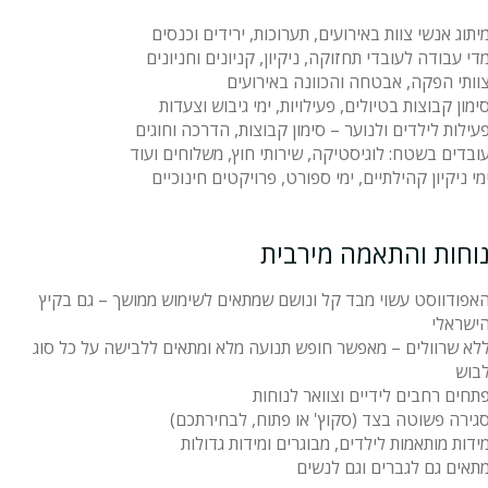
יתוג אנשי צוות באירועים, תערוכות, ירידים וכנסים
די עבודה לעובדי תחזוקה, ניקיון, קניונים וחניונים
וותי הפקה, אבטחה והכוונה באירועים
ימון קבוצות בטיולים, פעילויות, ימי גיבוש וצעדות
עילות לילדים ולנוער – סימון קבוצות, הדרכה וחוגים
ובדים בשטח: לוגיסטיקה, שירותי חוץ, משלוחים ועוד
מי ניקיון קהילתיים, ימי ספורט, פרויקטים חינוכיים
וחות והתאמה מירבית
אפודווסט עשוי מבד קל ונושם שמתאים לשימוש ממושך – גם בקיץ
ישראלי
לא שרוולים – מאפשר חופש תנועה מלא ומתאים ללבישה על כל סוג
בוש
תחים רחבים לידיים וצוואר לנוחות
גירה פשוטה בצד (סקוץ' או פתוח, לבחירתכם)
ידות מותאמות לילדים, מבוגרים ומידות גדולות
תאים גם לגברים וגם לנשים