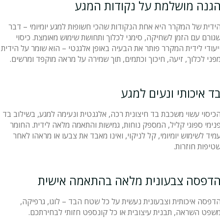
גנה מושלמת על נקודות המגע
ידית של המקרר היא אחת הנקודות שהכי חשופות למגע יומיומי – דבר
גורם עם הזמן לשחיקה, סימני לכלוך ותחושת שימוש מאומצת. כיסוי
יעודי לידית המקרר פותר את הבעיה באופן אלגנטי – הוא שומר על הידית
פני לכלוך, זיעה, חיכוך וכתמים, תוך שמירה על מראה מוקפד ומרשים.
ד איכותי ונעים למגע
כיסוי עשוי משכבת בד חיצונית רכה, אלגנטית ונעימה למגע, בשילוב בד
נימי ספוגי קליל, המספק נוחות, גמישות והתאמה מלאה לידית. החומר
מיד לשימוש יומיומי, קל לניקוי, ואינו מאבד את צבעו או מראהו לאחר
טיפות חוזרות.
דפסה צבעונית מלאה בהתאמה אישית
דפסה איכותית וצבעונית נעשית על כל שטח הבד – לוגו, גרפיקה,
שפט השראה, תבנית עיצובית או כל קונספט חזותי לבחירתכם.