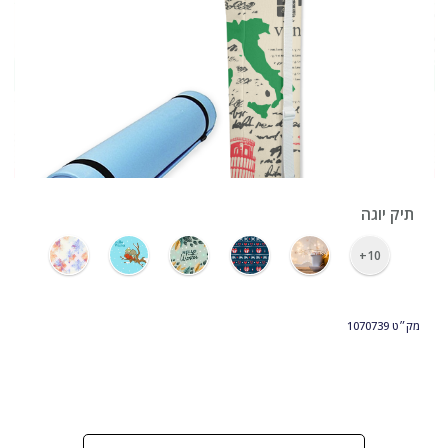
›
תיק יוגה
10+
מק״ט
1070739