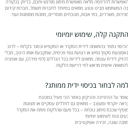
אפשרות להדפסה מלאה מאפשרת מיתוג מודגש וחכם, בדיוק בנקודה
ה המשתמש מביט ונוגע. מתאים במיוחד לחברות חשמל, חברות קידום
כירות, משרדים, בתי אבות, מטבחים מוסדיים, מתנות ממותגות ועוד.
תקנה קלה, שימוש יומיומי
כיסוי נתפר בהתאמה לידית המקרר או המקפיא ונסגר בקלות – לרוב
אמצעות סקוץ’ גמיש או רצועת גומי פנימית, שמקבעת אותו היטב, מבלי
הזיק לידית עצמה. מתאים לידיות בכל הגדלים (לפי מידה), עם אופציה
התאמה אישית מראש לפי דרישת הלקוח.
מה לבחור בכיסוי ידית ממותג?
ומר על ההיגיינה והניקיון באזור הכי פעיל במטבח
ראה יוקרתי ומעוצב – מתאים גם לחללים עסקיים או תצוגות
וסיף שכבת מיתוג נוכחת – בכל פעם שהלקוח פותח את המקרר
עים ונוח לשימוש יומיומי
תנה שונה, זכירה ואפקטיבית