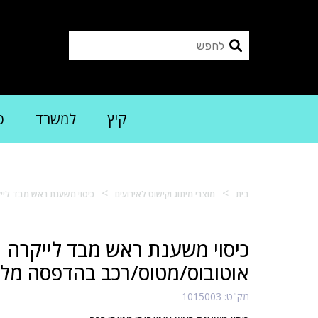
קיץ
למשרד
פ
>
>
בית
מוצרי מיתוג וקישוט לאירועים
כיסוי משענת ראש מבד לי
כיסוי משענת ראש מבד לייקרה
אוטובוס/מטוס/רכב בהדפסה מל
מק"ט:
1015003