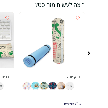
רוצה לעשות מזה סט?
‹
ראנר מודפס צבעונית 32 על 120
תיק יוגה
כרית ח
0+
10+
מק״ט
1070739