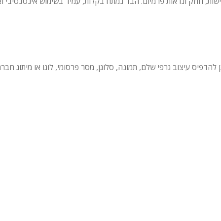
ות, חוזק ונראות פרמיום. הבד נמתח בקלות, עמיד בשימוש אינטנסיבי וא
צבעונית מלאה (Allover) – כלומר, ניתן להדפיס עיצוב גרפי שלם, תמונה, סלוגן, מסר פרסומי, לו