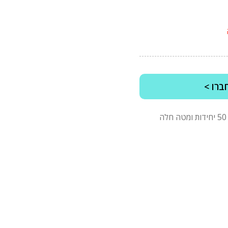
ברו >
*מינימום הזמנה של 2500 ש"ח לפני מע"מ, בהזמנות של 50 יחידות ומטה חלה