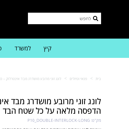
קיץ
למשרד
פ
>
>
בית
פנאי וטיולים
לונג זוגי מרובע מושדרג מבד אינטרלוק –
לונג זוגי מרובע מושדרג מבד אינ
הדפסה מלאה על כל שטח הבד
מק"ט:
P10_DOUBLE-INTERLOCK-LONG