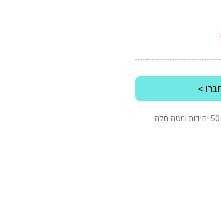
ברו >
*מינימום הזמנה של 2500 ש"ח לפני מע"מ, בהזמנות של 50 יחידות ומטה חלה