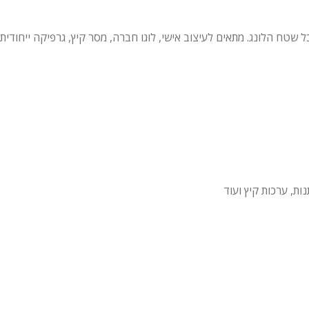
, עשירה ומרשימה בטכנולוגיית Allover – על כל שטח הלונג. מתאים לעיצוב אישי, לוגו חברה, מסר ק
ת, ערכות קיץ ועוד