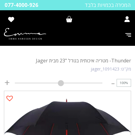
המכירה בכמויות בלבד
077-4000-926
Thunder- מטריה איכותית בגודל "23 מבית Jager
מק"ט:
jager_1091423
100
%