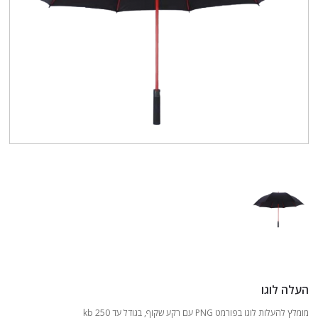
העלה לוגו
מומלץ להעלות לוגו בפורמט PNG עם רקע שקוף, בגודל עד 250 kb