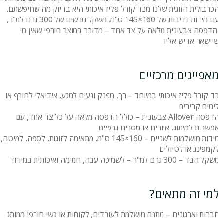
כרבולית הזוגית שלנו מבד קורל פליז איכותי היא בדיוק מה שחיפשתם.
עם מידות נדיבות של 160×145 ס"מ, משקל מרשים של 300 גרם למ"ר,
הדפסה צבעונית מלאה על צד אחד – מדובר במוצר חורפי שאין מי
יישאר אדיש אליו.
אפיינים מרכזיים
ד קורל פליז איכותי במיוחד – רך, מפנק ונעים למגע, אידיאלי לחורף או
ימים קרירים
הדפסה Allover צבעונית – כולל הדפסה מלאה על כל צד אחד, עם
פשרות למיתוג, איורים או מסרים גרפיים
מידות מושלמות לשניים – 160×145 ס"מ, מתאימה לזוגות, לספה, למיטה,
קמפינג או לטיולים
קל הבד – 300 גרם למ"ר – לשמיכה עבה, חמימה ואיכותית במיוחד
מי זה מתאים?
ברות וארגונים – מתנה מושלמת לעובדים, לקוחות או כשי חורפי ממותג