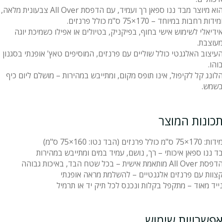
הוא מיוצר מבד ננו ספאן רך ועמיד, עם הדפסת All Over צבעונית מלאה,
מידות רחבות במיוחד – 170×75 ס"מ כולל פרנזים.
ידיאלי לשימוש אישי בחוף, בפיקניק, בטיולים או אפילו כשמיכת יוגה
עוצבת.
עיצוב האלגנטי כולל שוליים עם פרנזים, המוסיפים טאץ' אופנתי בסגנון
והו.
לונג קל לקיפול, אינו תופס מקום, ומתייבש במהירות – מושלם ליום כיף
שמש.
כונות המוצר
דות: 170×75 ס"מ כולל פרנזים (הבד נטו: 160×75 ס"מ)
ד ננו ספאן איכותי – רך, נושם, עמיד במים ומתייבש במהירות
פסת All Over מותאמת אישית – בכל שטח הבד, באיכות גבוהה
צוות עם פרנזים אלגנטיים – להשלמת מראה אופנתי
ייד מאוד – מתקפל בקלות ונכנס לכל תיק יד או תרמיל
פשרויות שימוש