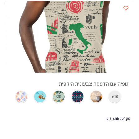
›
גופיה עם הדפסה צבעונית היקפית
10+
מק״ט
p_t_shirt