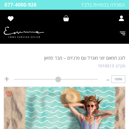
המכירה בכמויות בלבד
077-4000-926
לונג חמאם זוגי מוגדל עם פרנזים – מבד ספאן
מק"ט:
1010013
100
%