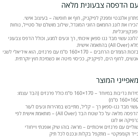
ם הדפסה צבעונית מלאה
תרון אלגנטי ומפנק לפיקניק, חוף או חופשה – בעיצוב אישי.
כירו את לונג החמאם הזוגי המוגדל, שילוב מושלם של סטייל, נוחות
פונקציונליות.
לונג עשוי מבד ננו ספאן איכותי, רך ונעים למגע, וכולל הדפס צבעוני
א (All Over) בהתאמה אישית.
בזכות הממדים הרחבים – 170×160 ס"מ עם פרנזים, הוא אידיאלי לשני
נשים, לחוף הים, לפיקניק, ככיסוי מיטה או כשמיכת חוץ יוקרתית.
אפייני המוצר
מידות נדיבות במיוחד – 170×160 ס"מ כולל פרנזים (הבד עצמו:
16×160 ס"מ)
שוי מבד ננו-ספאן רך – קליל, מתייבש במהירות ונעים לעור
הדפסה מלאה על כל שטח הבד (All Over) – מותאמת אישית לפי
רפיקה או לוגו
וליים עם פרנזים איכותיים – מראה בוהו שיק אופנתי וייחודי
ייד וקומפקטי – מתקפל בקלות ונכנס לכל תיק