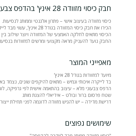
חבק כיסוי מזוודה 28 אינץ' בהדפס צבעוני – מיתוג חכם ונראות ייחודית בנסיעות
כיסוי מזוודה בעיצוב אישי – פתרון אלגנטי וממותג לנסיעות.
הכירו את חבק כיסוי המזוודה בגודל 28 אינץ’, עשוי מבד לייקרה גמיש במיוחד, עם הדפס צבעוני בהתאמה אישית.
הכיסוי מתאים לחלקה האמצעי של המזוודה ויוצר שילוב בין הג
החבק נועד להעניק מראה מקצועי ומרשים למזוודות בנסיעות 
מאפייני המוצר
מיועד למזוודות בגודל 28 אינץ’
בד לייקרה איכותי וגמיש – מתאים להיקפים שונים, נצמד באו
הדפס צבעוני מלא – עיצוב בהתאמה אישית לפי גרפיקה, לוגו, 
שטח פרסום ברור ובולט – אידיאלי להצגת מותג
דרישת מדידה – יש להגיש מזוודה לדוגמה לפני תחילת ייצו
שימושים נפוצים
"כיסוי מזוודה ממותג מבד לייקרה להדפסה"