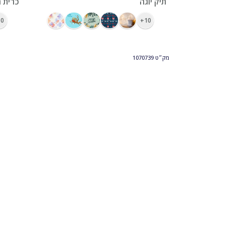
ראנר מודפס צבעונית 32 על 120
תיק יוגה
כרית ח
0+
10+
מק״ט
1070739