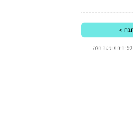
ברו >
*מינימום הזמנה של 2500 ש"ח לפני מע"מ, בהזמנות של 50 יחידות ומטה חלה