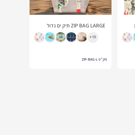
ZIP BAG LARGE תיק ים גדול
חולצות ד
שנפתח למחצלת עגולה
צבעונית היקפ
10+
10+
מק״ט
ZIP-BAG-L