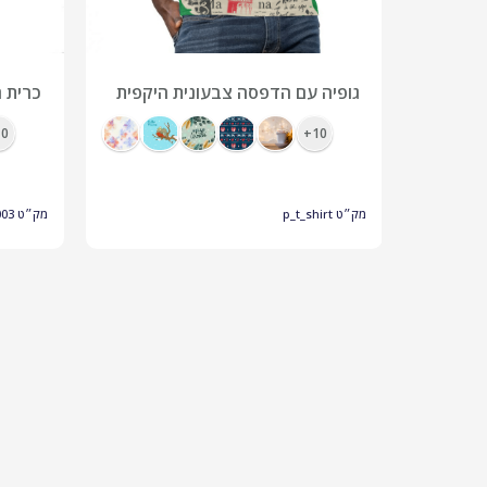
קרה
גופיה עם הדפסה צבעונית היקפית
כרית ח
ה
מיתוג 
0+
10+
מק״ט
p_t_shirt
מק״ט
003