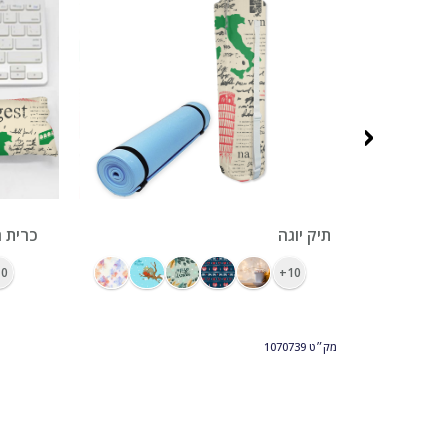
‹
ראנר מודפס צבעונית 32 על 120
תיק יוגה
כרית ח
0+
10+
מק״ט
1070739