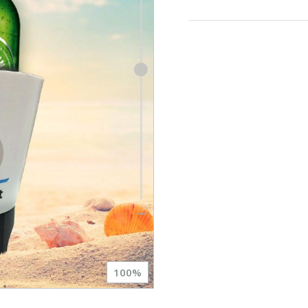
100
%