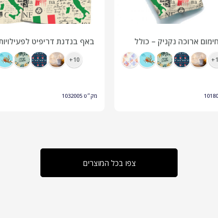
ימום ארוכה נקניק – כולל
באף בנדנת דריפיט לפעילויות
צבעוני
ספורט עם הדפסה מלאה
10+
1
1018
מק״ט
1032005
צפו בכל המוצרים