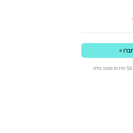
ברו >
*מינימום הזמנה של 2500 ש"ח לפני מע"מ, בהזמנות של 50 יחידות ומטה חלה