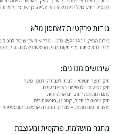
הרוכסן האיכותי נמתח לכל אורך התיק ומאפשר פתיחה מלאה
בנוסף, התיק כולל ידית נשיאה או תלייה, כך שתוכלו לתלות 
מידות פרקטיות לאחסון מלא
מידות התיק: 25X11X11 ס"מ – גודל אידיאלי שיכול להכיל בקלות שמפו, סבון, קרמים, מברשות שיניים, סכיני גילוח ואפילו פריטים קטנים נוספים,
מבלי לתפוס יותר מדי מקום בתיק הנסיעות שלכם. גודלו הקו
שימושים מגוונים:
תיק רחצה יומיומי – לבית, לעבודה, למכון כושר
תיק נסיעות – לנסיעות בארץ ובעולם
מתנה ממותגת לעובדים או לקוחות
תיק טיפוח לטיולים, קמפינג, חופשות בים
מוצר פרסום ממותג – עם לוגו החברה או עיצוב קונספטואלי
מתנה מושלמת, פרקטית ומעוצבת