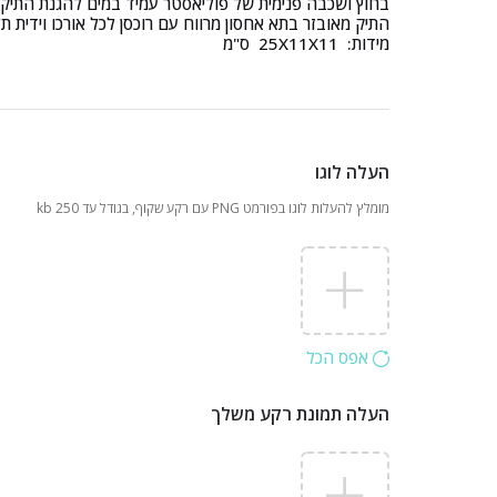
בחוץ ושכבה פנימית של פוליאסטר עמיד במים להגנת התיק.
התיק מאובזר בתא אחסון מרווח עם רוכסן לכל אורכו וידית תלי
מידות: 25X11X11 ס"מ
העלה לוגו
מומלץ להעלות לוגו בפורמט PNG עם רקע שקוף, בגודל עד 250 kb
אפס הכל
העלה תמונת רקע משלך