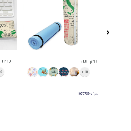
‹
ראנר מודפס צבעונית 32 על 120
תיק יוגה
כרית ח
0+
10+
מק״ט
1070739