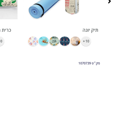
‹
ראנר מודפס צבעונית 32 על 120
תיק יוגה
כרית ח
0+
10+
מק״ט
1070739