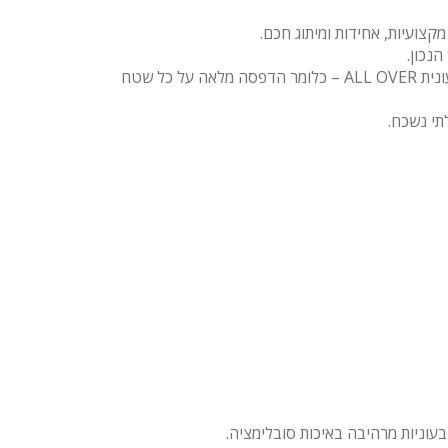
צועיות, אחידות ומיתוג חכם.
נכון.
העניבה הממותגת שלנו, מבית המותג Emma Hansson, מיוצרת מחומרים איכותיים ונתפרת בדיוק מקסימלי. אנו מציעים הדפסה צבעונית ALL OVER – כלומר הדפסה מלאה על כל שטח
תי נשכח.
בעוניות מרהיבה באיכות סובלימציה.