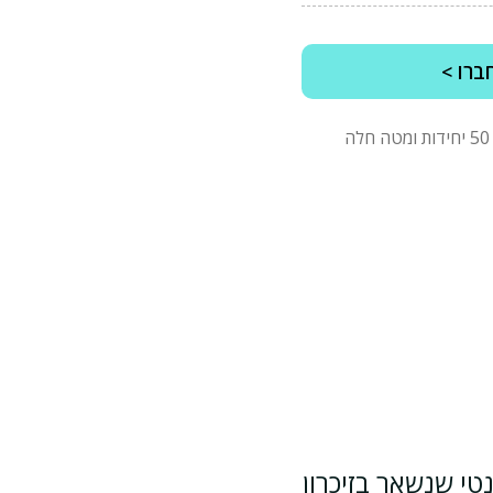
ברו >
*מינימום הזמנה של 2500 ש"ח לפני מע"מ, בהזמנות של 50 יחידות ומטה חלה
טי שנשאר בזיכרון