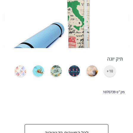
›
תיק יוגה
10+
מק״ט
1070739
לכל המוצרים בקטגוריה