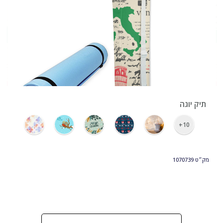
›
תיק יוגה
10+
מק״ט
1070739