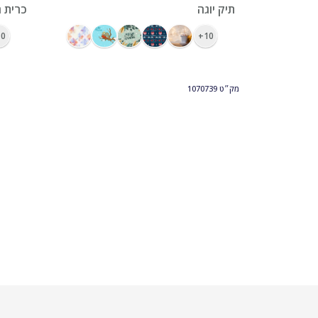
ראנר מודפס צבעונית 32 על 120
תיק יוגה
כרית ח
0+
10+
מק״ט
1070739