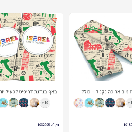
ימום ארוכה נקניק – כולל
באף בנדנת דריפיט לפעילויות
צבעוני
ספורט עם הדפסה מלאה
10+
1
1018
מק״ט
1032005