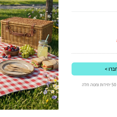
ברו >
*מינימום הזמנה של 2500 ש"ח לפני מע"מ, בהזמנות של 50 יחידות ומטה חלה