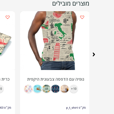
מוצרים מובילים
‹
קרה
גופיה עם הדפסה צבעונית היקפית
כרית ח
ה
מיתוג 
0+
10+
מק״ט
p_t_shirt
מק״ט
003