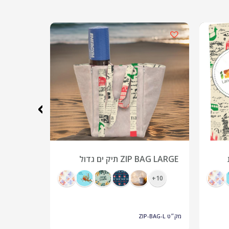
›
ZIP BAG LARGE תיק ים גדול
חולצות ד
שנפתח למחצלת עגולה
צבעונית היקפ
10+
10+
מק״ט
ZIP-BAG-L