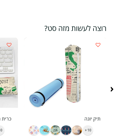
רוצה לעשות מזה סט?
‹
ראנר מודפס צבעונית 32 על 120
תיק יוגה
כרית ח
0+
10+