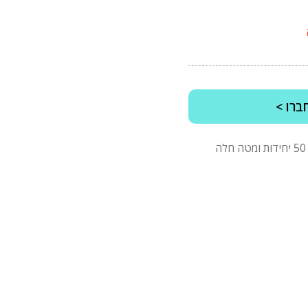
ברו >
*מינימום הזמנה של 2500 ש"ח לפני מע"מ, בהזמנות של 50 יחידות ומטה חלה